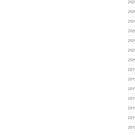
20
20
20
20
20
20
20
20
20
20
20
20
20
20