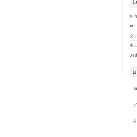
L
你
Are 
あ
重
Bac
Li
K
ゲ
英