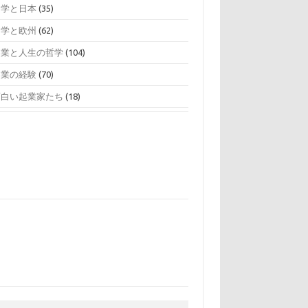
留学と日本
(35)
留学と欧州
(62)
起業と人生の哲学
(104)
起業の経験
(70)
面白い起業家たち
(18)