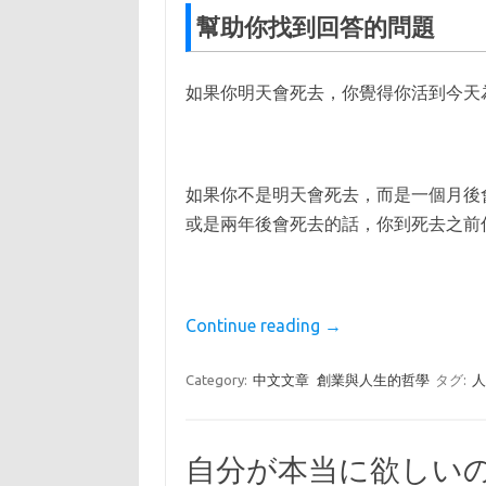
幫助你找到回答的問題
如果你明天會死去，你覺得你活到今天
如果你不是明天會死去，而是一個月後
或是兩年後會死去的話，你到死去之前
Continue reading
→
Category:
中文文章
創業與人生的哲學
タグ:
自分が本当に欲しい