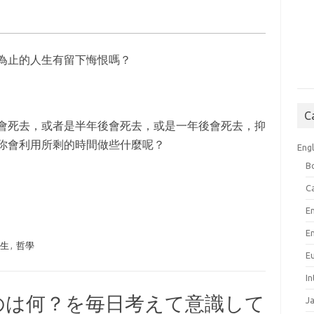
為止的人生有留下悔恨嗎？
C
會死去，或者是半年後會死去，或是一年後會死去，抑
你會利用所剩的時間做些什麼呢？
Engl
B
C
E
E
人生
,
哲學
E
I
のは何？を毎日考えて意識して
J