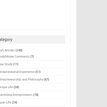
ategory
ish Articles
(248)
ook/Movie Comments
(7)
ase Study
(11)
ntrepreneurial Experience
(51)
ntrepreneurship and Philosophy
(67)
urope Life
(58)
nteresting Entrepreneurs
(18)
apan Life
(34)