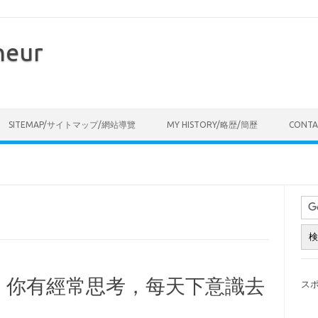
neur
Skip to content
SITEMAP/サイトマップ/網站導覽
MY HISTORY/略歴/簡歷
CONT
 你有經常思考，每天下意識去
ス