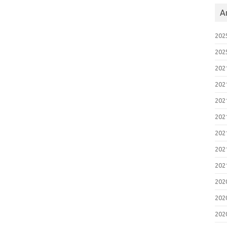
A
20
20
20
20
20
20
20
20
20
20
20
20