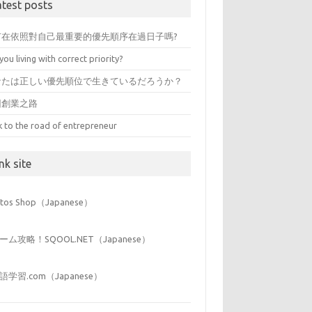
atest posts
有在依照對自己最重要的優先順序在過日子嗎?
you living with correct priority?
なたは正しい優先順位で生きているだろうか？
回創業之路
k to the road of entrepreneur
nk site
iitos Shop（Japanese）
ーム攻略！SQOOL.NET（Japanese）
語学習.com（Japanese）