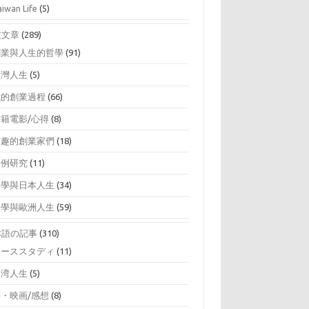
aiwan Life
(5)
文文章
(289)
創業與人生的哲學
(91)
台灣人生
(5)
我的創業過程
(66)
書籍電影/心得
(8)
有趣的創業家們
(18)
案例研究
(11)
留學與日本人生
(34)
留學與歐洲人生
(59)
本語の記事
(310)
ケーススタディ
(11)
台湾人生
(5)
本・映画/感想
(8)