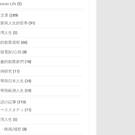
aiwan Life
(5)
文文章
(289)
創業與人生的哲學
(91)
台灣人生
(5)
我的創業過程
(66)
書籍電影/心得
(8)
有趣的創業家們
(18)
案例研究
(11)
留學與日本人生
(34)
留學與歐洲人生
(59)
本語の記事
(310)
ケーススタディ
(11)
台湾人生
(5)
本・映画/感想
(8)