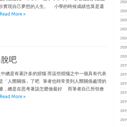
20
步實現自己夢想的人生。 小學的時候成績也算是還
20
Read More »
20
20
20
20
20
解脫吧
20
中總是有著許多的煩惱 而這些煩惱之中一個具有代表
20
是「人際關係」了吧 筆者也時常受到人際關係處理的
20
擾，總是在思考著該怎麼做最好 而筆者自己所領會
20
Read More »
20
20
20