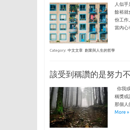
人似乎
餘裕就
份工作
當內心
Category:
中文文章
創業與人生的哲學
該受到稱讚的是努力
你我或
稱獎或
那個人
More »