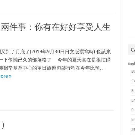
的兩件事：你有在好好享受人生
C
又到了月底了(2019年9月30日日文版撰寫時) 也該來
一下偷懶已久的部落格了 今年的夏天實在是很忙碌
Engl
赫爾辛基為中心的單日旅遊包裝行程在今年比預…
B
ore »
C
E
E
E
I
２）
J