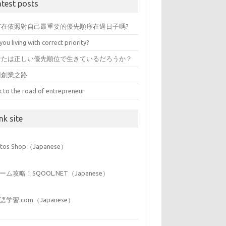
atest posts
有在依照對自己最重要的優先順序在過日子嗎?
you living with correct priority?
なたは正しい優先順位で生きているだろうか？
回創業之路
k to the road of entrepreneur
nk site
iitos Shop（Japanese）
ーム攻略！SQOOL.NET（Japanese）
語学習.com（Japanese）