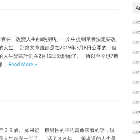
A
20
20
者在「改變人生的轉捩點」一文中提到筆者決定要改
20
的人生。 那篇文章雖然是在2019年3月8日公開的，但
20
的人生變革計劃在2月12日就開始了。 所以至今也7週
20
那…
Read More »
20
20
20
20
20
20
年３８歲。 如果從一般男性的平均壽命來看的話，現
20
是人生走完一半了。 活了３８年。 筆者過的人生是