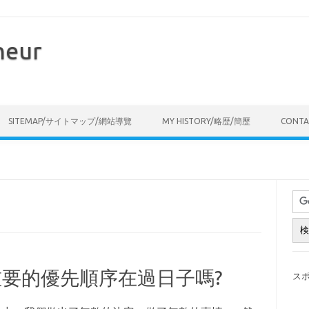
neur
Skip to content
SITEMAP/サイトマップ/網站導覽
MY HISTORY/略歴/簡歷
CONT
要的優先順序在過日子嗎?
ス