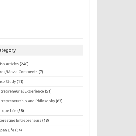
ategory
ish Articles
(248)
ook/Movie Comments
(7)
ase Study
(11)
ntrepreneurial Experience
(51)
ntrepreneurship and Philosophy
(67)
urope Life
(58)
nteresting Entrepreneurs
(18)
apan Life
(34)