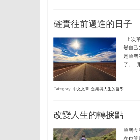
確實往前邁進的日子
上次筆
變自己
是筆者
了。 
Category:
中文文章
創業與人生的哲學
改變人生的轉捩點
筆者今
在也算