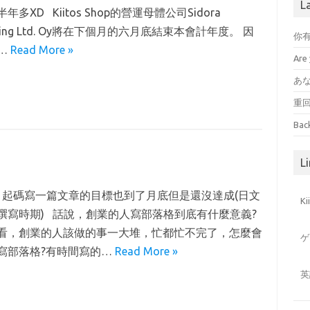
L
年多XD Kiitos Shop的營運母體公司Sidora
eting Ltd. Oy將在下個月的六月底結束本會計年度。 因
你
…
Read More »
Are 
あ
重
Bac
Li
起碼寫一篇文章的目標也到了月底但是還沒達成(日文
K
撰寫時期) 話說，創業的人寫部落格到底有什麼意義?
看，創業的人該做的事一大堆，忙都忙不完了，怎麼會
ゲ
寫部落格?有時間寫的…
Read More »
英