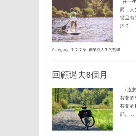
在一生
而，人
暫且有
序？ 
Category:
中文文章
創業與人生的哲學
回顧過去8個月
（沒想
芬蘭的
芬蘭的
節。 