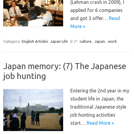
(Lehman crash in 2009), I
applied for 6 companies
and got 3 offer…
Read
More »
Category:
English Articles
Japan Life
タグ:
culture
,
Japan
,
work
Japan memory: (7) The Japanese
job hunting
Entering the 2nd year in my
student life in Japan, the
traditional Japanese style
job hunting activities
start…
Read More »