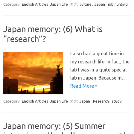
Category:
English Articles
Japan Life
タグ:
culture
,
Japan
,
job hunting
Japan memory: (6) What is
“research”?
I also had a great time in
my research life. In fact, the
lab I was in a quite special
lab in Japan. Because m…
Read More »
Category:
English Articles
Japan Life
タグ:
Japan
,
Research
,
study
Japan memory: (5) Summer