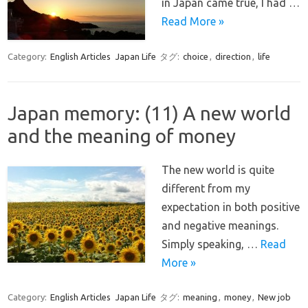
in Japan came true, I had …
Read More »
Category:
English Articles
Japan Life
タグ:
choice
,
direction
,
life
Japan memory: (11) A new world
and the meaning of money
The new world is quite
different from my
expectation in both positive
and negative meanings.
Simply speaking, …
Read
More »
Category:
English Articles
Japan Life
タグ:
meaning
,
money
,
New job