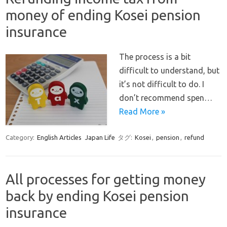
money of ending Kosei pension
insurance
The process is a bit
difficult to understand, but
it’s not difficult to do. I
don’t recommend spen…
Read More »
Category:
English Articles
Japan Life
タグ:
Kosei
,
pension
,
refund
All processes for getting money
back by ending Kosei pension
insurance