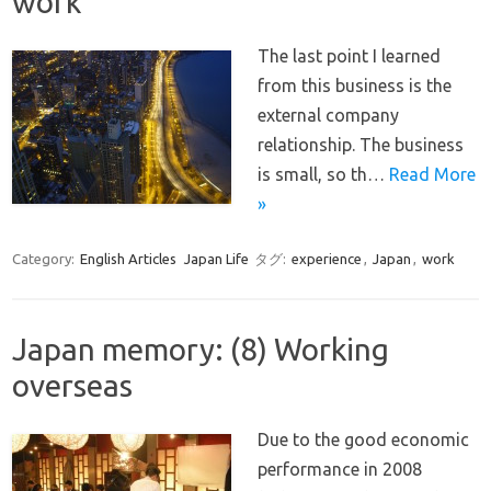
work
The last point I learned
from this business is the
external company
relationship. The business
is small, so th…
Read More
»
Category:
English Articles
Japan Life
タグ:
experience
,
Japan
,
work
Japan memory: (8) Working
overseas
Due to the good economic
performance in 2008