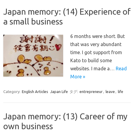
Japan memory: (14) Experience of
a small business
6 months were short. But
that was very abundant
time. I got support from
Kato to build some
websites. I made a…
Read
More »
Category:
English Articles
Japan Life
タグ:
entrepreneur
,
leave
,
life
Japan memory: (13) Career of my
own business