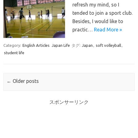
refresh my mind, so I
tended to join a sport club.
Besides, I would like to
practic…
Read More »
Category:
English Articles
Japan Life
タグ:
Japan
,
soft volleyball
,
student life
Post navigation
←
Older posts
スポンサーリンク