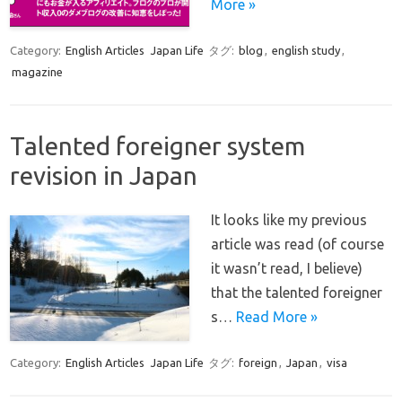
More »
Category:
English Articles
Japan Life
タグ:
blog
,
english study
,
magazine
Talented foreigner system
revision in Japan
It looks like my previous
article was read (of course
it wasn’t read, I believe)
that the talented foreigner
s…
Read More »
Category:
English Articles
Japan Life
タグ:
foreign
,
Japan
,
visa