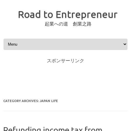
Road to Entrepreneur
起業への道 創業之路
Skip to content
スポンサーリンク
CATEGORY ARCHIVES:
JAPAN LIFE
Refunding income tax from