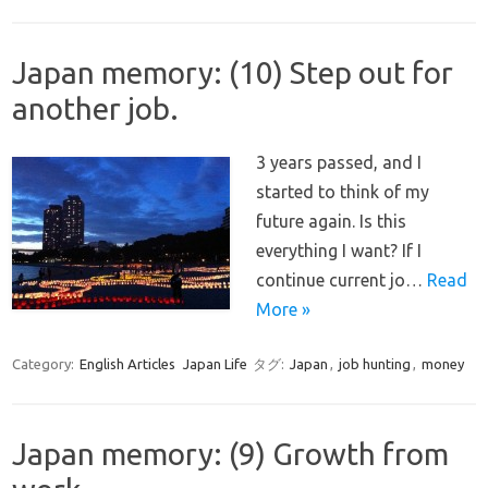
Japan memory: (10) Step out for
another job.
3 years passed, and I
started to think of my
future again. Is this
everything I want? If I
continue current jo…
Read
More »
Category:
English Articles
Japan Life
タグ:
Japan
,
job hunting
,
money
Japan memory: (9) Growth from