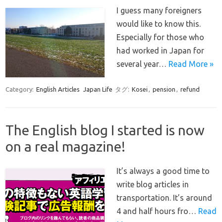
I guess many foreigners
would like to know this.
Especially for those who
had worked in Japan for
several year…
Read More »
Category:
English Articles
Japan Life
タグ:
Kosei
,
pension
,
refund
The English blog I started is now
on a real magazine!
It’s always a good time to
write blog articles in
transportation. It’s around
4 and half hours fro…
Read