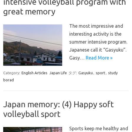
intensive volleyball program with
great memory
The most impressive and
interesting activity is the
summer intensive program.
Japanese call it “Gasyuku”.
Gasy…
Read More »
Category:
English Articles
Japan Life
タグ:
Gasyuku
,
sport
,
study
borad
Japan memory: (4) Happy soft
volleyball sport
Sports keep me healthy and