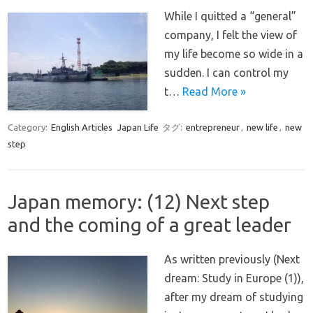
While I quitted a “general”
company, I felt the view of
my life become so wide in a
sudden. I can control my
t…
Read More »
Category:
English Articles
Japan Life
タグ:
entrepreneur
,
new life
,
new
step
Japan memory: (12) Next step
and the coming of a great leader
As written previously (Next
dream: Study in Europe (1)),
after my dream of studying