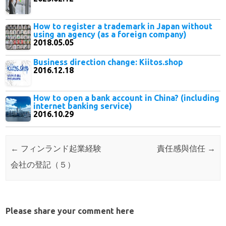
How to register a trademark in Japan without
using an agency (as a foreign company)
2018.05.05
Business direction change: Kiitos.shop
2016.12.18
How to open a bank account in China? (including
internet banking service)
2016.10.29
Post navigation
←
フィンランド起業経験
責任感與信任
→
会社の登記（５）
Please share your comment here