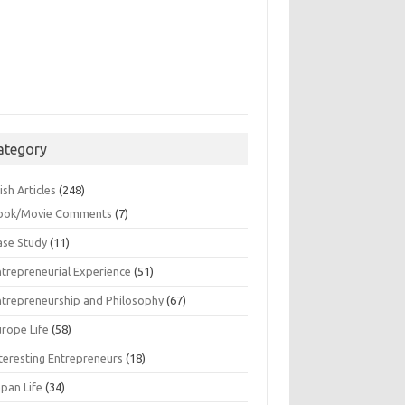
ategory
ish Articles
(248)
ook/Movie Comments
(7)
ase Study
(11)
ntrepreneurial Experience
(51)
ntrepreneurship and Philosophy
(67)
urope Life
(58)
nteresting Entrepreneurs
(18)
apan Life
(34)