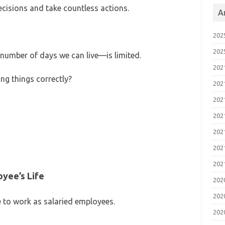
cisions and take countless actions.
A
20
20
 number of days we can live—is limited.
20
izing things correctly?
20
20
20
20
20
20
oyee’s Life
20
20
to work as salaried employees.
20