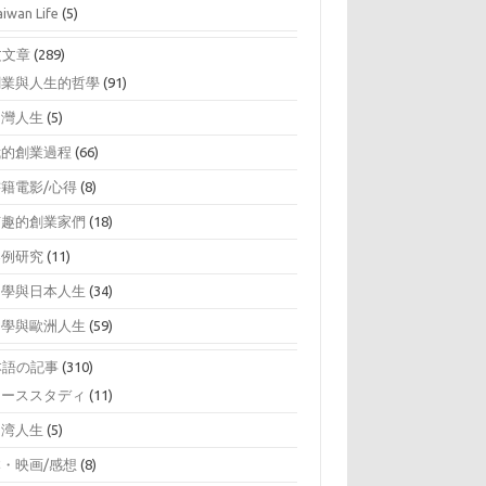
aiwan Life
(5)
文文章
(289)
創業與人生的哲學
(91)
台灣人生
(5)
我的創業過程
(66)
書籍電影/心得
(8)
有趣的創業家們
(18)
案例研究
(11)
留學與日本人生
(34)
留學與歐洲人生
(59)
本語の記事
(310)
ケーススタディ
(11)
台湾人生
(5)
本・映画/感想
(8)