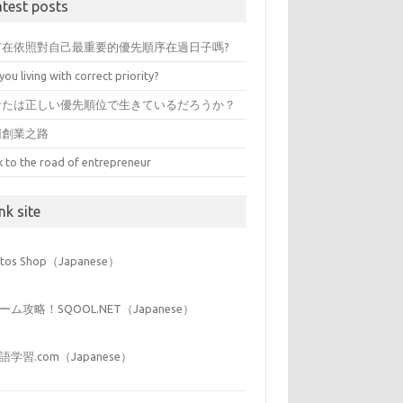
atest posts
有在依照對自己最重要的優先順序在過日子嗎?
you living with correct priority?
なたは正しい優先順位で生きているだろうか？
回創業之路
k to the road of entrepreneur
nk site
iitos Shop（Japanese）
ーム攻略！SQOOL.NET（Japanese）
語学習.com（Japanese）