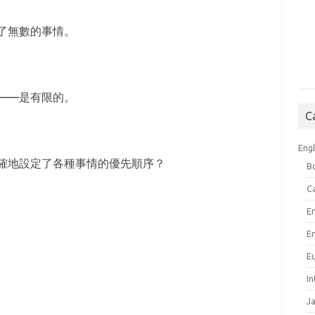
了無數的事情。
——是有限的。
C
Engl
確地設定了各種事情的優先順序？
B
C
E
E
E
I
J