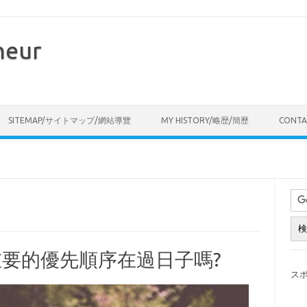
neur
Skip to content
SITEMAP/サイトマップ/網站導覽
MY HISTORY/略歴/簡歷
CONT
要的優先順序在過日子嗎?
ス