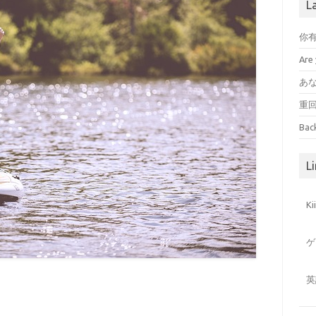
L
你
Are 
あ
重
Bac
Li
K
ゲ
英