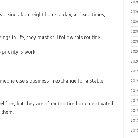
20
20
 working about eight hours a day, at fixed times,
20
.
20
gs in life, they must still follow this routine.
20
priority is work.
20
20
20
omeone else’s business in exchange for a stable
20
20
20
el free, but they are often too tired or unmotivated
20
o them.
20
20