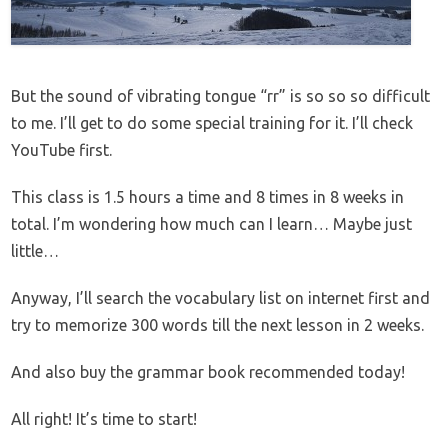
But the sound of vibrating tongue “rr” is so so so difficult
to me. I’ll get to do some special training for it. I’ll check
YouTube first.
This class is 1.5 hours a time and 8 times in 8 weeks in
total. I’m wondering how much can I learn… Maybe just
little…
Anyway, I’ll search the vocabulary list on internet first and
try to memorize 300 words till the next lesson in 2 weeks.
And also buy the grammar book recommended today!
All right! It’s time to start!