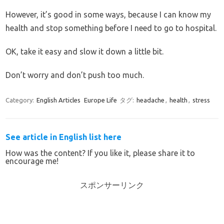
However, it’s good in some ways, because I can know my
health and stop something before I need to go to hospital.
OK, take it easy and slow it down a little bit.
Don’t worry and don’t push too much.
Category:
English Articles
Europe Life
タグ:
headache
,
health
,
stress
See article in English list here
How was the content? If you like it, please share it to
encourage me!
スポンサーリンク