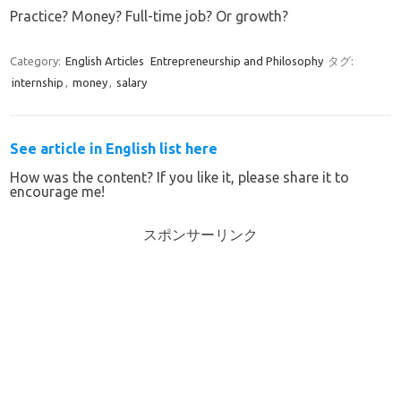
Practice? Money? Full-time job? Or growth?
Category:
English Articles
Entrepreneurship and Philosophy
タグ:
internship
,
money
,
salary
See article in English list here
How was the content? If you like it, please share it to
encourage me!
スポンサーリンク