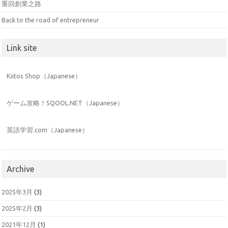
重回創業之路
Back to the road of entrepreneur
Link site
Kiitos Shop（Japanese）
ゲーム攻略！SQOOL.NET（Japanese）
英語学習.com（Japanese）
Archive
2025年3月
(3)
2025年2月
(3)
2021年12月
(1)