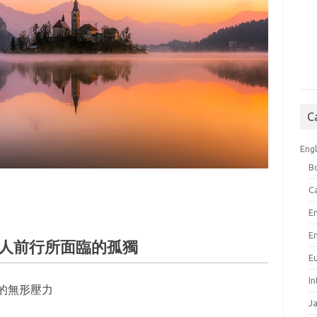
C
Engl
B
C
E
E
人前行所面臨的孤獨
E
I
的無形壓力
J