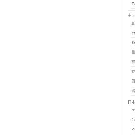
T
中
日