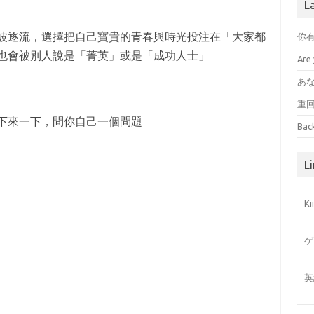
L
波逐流，選擇把自己寶貴的青春與時光投注在「大家都
你
也會被別人說是「菁英」或是「成功人士」
Are 
あ
重
下來一下，問你自己一個問題
Bac
Li
K
ゲ
英