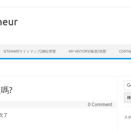
neur
Skip to content
SITEMAP/サイトマップ/網站導覽
MY HISTORY/略歴/簡歷
CONT
嗎?
0 Comment
次了
ス