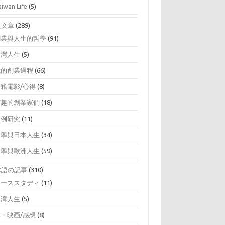
aiwan Life
(5)
文文章
(289)
創業與人生的哲學
(91)
台灣人生
(5)
我的創業過程
(66)
書籍電影/心得
(8)
有趣的創業家們
(18)
案例研究
(11)
留學與日本人生
(34)
留學與歐洲人生
(59)
本語の記事
(310)
ケーススタディ
(11)
台湾人生
(5)
本・映画/感想
(8)