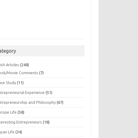
ategory
ish Articles
(248)
ook/Movie Comments
(7)
ase Study
(11)
ntrepreneurial Experience
(51)
ntrepreneurship and Philosophy
(67)
urope Life
(58)
nteresting Entrepreneurs
(18)
apan Life
(34)