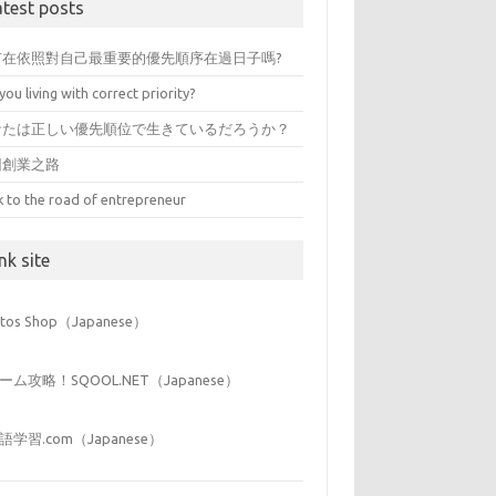
atest posts
有在依照對自己最重要的優先順序在過日子嗎?
you living with correct priority?
なたは正しい優先順位で生きているだろうか？
回創業之路
k to the road of entrepreneur
nk site
iitos Shop（Japanese）
ーム攻略！SQOOL.NET（Japanese）
語学習.com（Japanese）