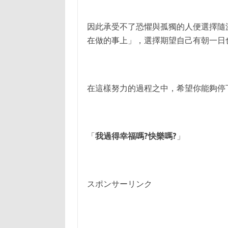
因此承受不了恐懼與孤獨的人便選擇隨
在做的事上」，選擇期望自己有朝一日
在這樣努力的過程之中，希望你能夠停
「
我過得幸福嗎?快樂嗎?
」
スポンサーリンク