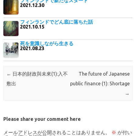
フィンランドで新たなスタート
2021.12.30
フィンランドでどん底に落ちた話
2021.10.15
死を意識しながら生きる
2021.08.23
Post navigation
←
日本的財政與未來(1):入不
The future of Japanese
敷出
public finance (1): Shortage
→
Please share your comment here
メールアドレスが公開されることはありません。
※
が付い