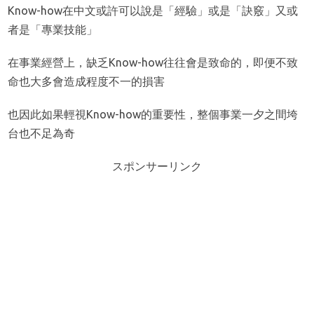
Know-how在中文或許可以說是「經驗」或是「訣竅」又或
者是「專業技能」
在事業經營上，缺乏Know-how往往會是致命的，即便不致
命也大多會造成程度不一的損害
也因此如果輕視Know-how的重要性，整個事業一夕之間垮
台也不足為奇
スポンサーリンク