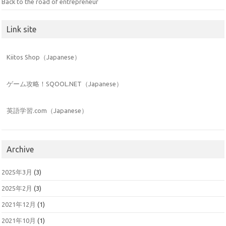
Back to the road of entrepreneur
Link site
Kiitos Shop（Japanese）
ゲーム攻略！SQOOL.NET（Japanese）
英語学習.com（Japanese）
Archive
2025年3月
(3)
2025年2月
(3)
2021年12月
(1)
2021年10月
(1)