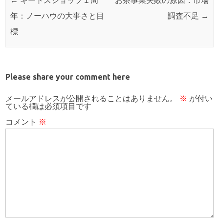
Post navigation
←
キートスショップ１周
お茶事業失敗の原因：市場
年：ノーハウの大事さと目
調査不足
→
標
Please share your comment here
メールアドレスが公開されることはありません。
※
が付い
ている欄は必須項目です
コメント
※