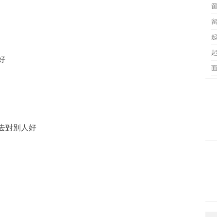
好
去對別人好