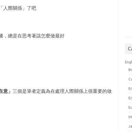
「人際關係」了吧
擾，總是在思考著該怎麼做最好
C
Engl
B
C
E
在意」
三個是筆者定義為在處理人際關係上很重要的做
E
E
I
J