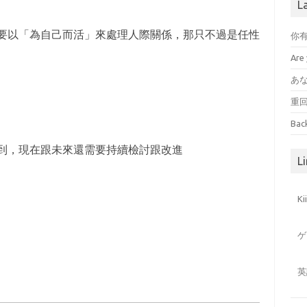
L
要以「為自己而活」來處理人際關係，那只不過是任性
你
Are 
あ
重
Bac
到，現在跟未來還需要持續檢討跟改進
Li
K
ゲ
英