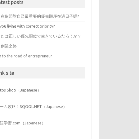
atest posts
有在依照對自己最重要的優先順序在過日子嗎?
you living with correct priority?
なたは正しい優先順位で生きているだろうか？
回創業之路
k to the road of entrepreneur
nk site
iitos Shop（Japanese）
ーム攻略！SQOOL.NET（Japanese）
語学習.com（Japanese）