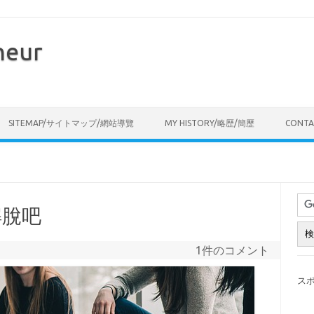
neur
Skip to content
SITEMAP/サイトマップ/網站導覽
MY HISTORY/略歴/簡歷
CONT
解脫吧
1件のコメント
ス