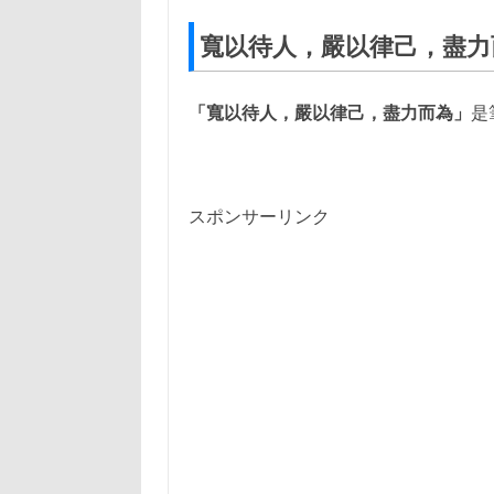
寬以待人，嚴以律己，盡力
「寬以待人，嚴以律己，盡力而為」
是
スポンサーリンク