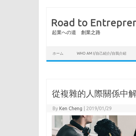
Road to Entrepre
起業への道 創業之路
ホーム
WHO AM I/自己紹介/自我介紹
從複雜的人際關係中
By
Ken Cheng
|
2019/01/29