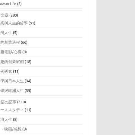
aiwan Life
(5)
文文章
(289)
創業與人生的哲學
(91)
台灣人生
(5)
我的創業過程
(66)
書籍電影/心得
(8)
有趣的創業家們
(18)
案例研究
(11)
留學與日本人生
(34)
留學與歐洲人生
(59)
本語の記事
(310)
ケーススタディ
(11)
台湾人生
(5)
本・映画/感想
(8)