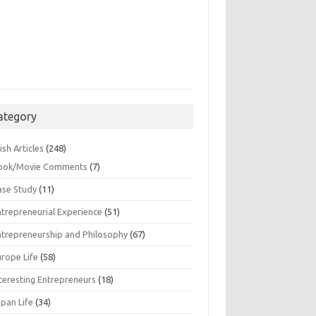
ategory
ish Articles
(248)
ook/Movie Comments
(7)
ase Study
(11)
ntrepreneurial Experience
(51)
ntrepreneurship and Philosophy
(67)
urope Life
(58)
nteresting Entrepreneurs
(18)
apan Life
(34)