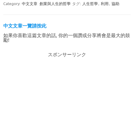
Category:
中文文章
創業與人生的哲學
タグ:
人生哲學
,
利用
,
協助
中文文章一覽請按此
如果你喜歡這篇文章的話, 你的一個讚或分享將會是最大的鼓
勵!
スポンサーリンク