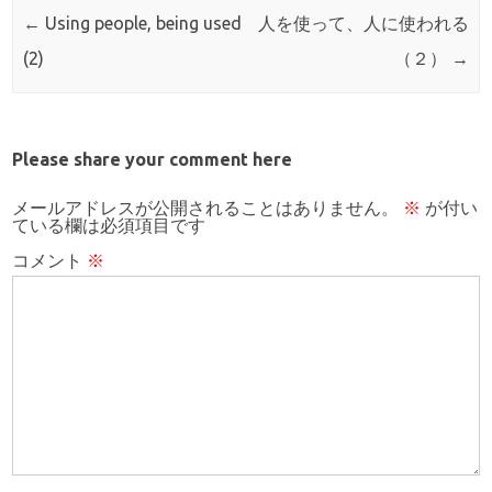
Post navigation
←
Using people, being used
人を使って、人に使われる
(2)
（２）
→
Please share your comment here
メールアドレスが公開されることはありません。
※
が付い
ている欄は必須項目です
コメント
※