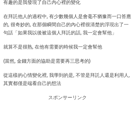
有趣的是我發現了自己內心裡的變化
在拜託他人的過程中, 有少數幾個人是會毫不猶豫而一口答應
的, 很奇妙的, 在那個瞬間自己的內心裡很清楚的浮現出了一
句話「
如果我以後被這個人拜託的話, 我一定會幫他」
就算不是很熟, 在他有需要的時候我一定會幫他
(當然, 金錢方面的協助是需要再三思考的)
從這樣的心情變化裡, 我學到的是, 不管是拜託人還是利用人,
其實都僅是端看自己的想法
スポンサーリンク