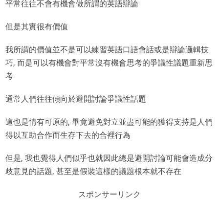
平常往往不會有機會做所謂的英語辯論
但是其實很有價值
我所謂的價值並不是可以練習英語口語會話或是辯論邏輯技
巧, 而是可以有機會對平常沒有機會思考的爭議性議題重新思
考
通常人們往往傾向於避開討論爭議性話題
這也是情有可原的, 畢竟避免對立並盡可能的獲得支持是人們
得以互助合作而生存下去的合裡行為
但是, 我也覺得人們似乎也就因此總是避開討論可能會造成分
歧意見的話題, 甚至是假裝這樣的議題根本就不存在
スポンサーリンク