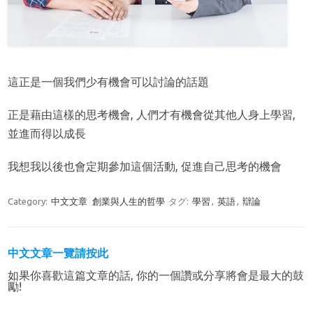
這正是一個我們少有機會可以討論的話題
正是藉由這樣的思考機會, 人們才有機會從其他人身上學習,
並進而得以成長
我想我以後也會定期參加這個活動, 促進自己思考的機會
Category:
中文文章
創業與人生的哲學
タグ:
學習
,
英語
,
辯論
中文文章一覽請按此
如果你喜歡這篇文章的話, 你的一個讚或分享將會是最大的鼓
勵!