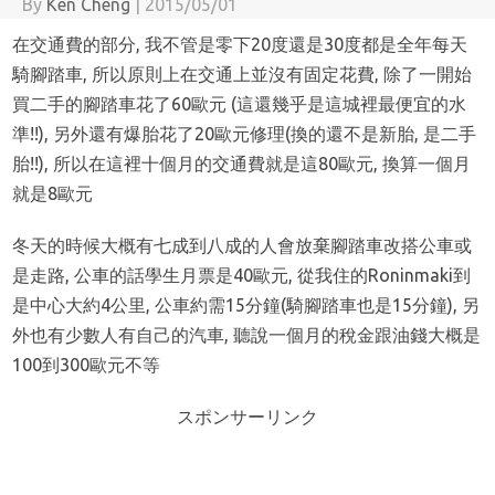
By
Ken Cheng
|
2015/05/01
在交通費的部分, 我不管是零下20度還是30度都是全年每天
騎腳踏車, 所以原則上在交通上並沒有固定花費, 除了一開始
買二手的腳踏車花了60歐元 (這還幾乎是這城裡最便宜的水
準!!), 另外還有爆胎花了20歐元修理(換的還不是新胎, 是二手
胎!!), 所以在這裡十個月的交通費就是這80歐元, 換算一個月
就是8歐元
冬天的時候大概有七成到八成的人會放棄腳踏車改搭公車或
是走路, 公車的話學生月票是40歐元, 從我住的Roninmaki到
是中心大約4公里, 公車約需15分鐘(騎腳踏車也是15分鐘), 另
外也有少數人有自己的汽車, 聽說一個月的稅金跟油錢大概是
100到300歐元不等
スポンサーリンク