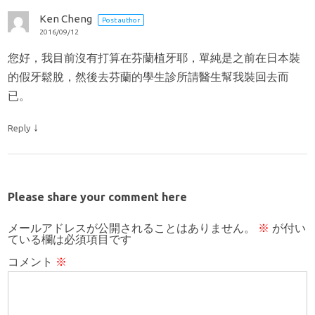
Ken Cheng
Post author
2016/09/12
您好，我目前沒有打算在芬蘭植牙耶，單純是之前在日本裝
的假牙鬆脫，然後去芬蘭的學生診所請醫生幫我裝回去而
已。
↓
Reply
Please share your comment here
メールアドレスが公開されることはありません。
※
が付い
ている欄は必須項目です
コメント
※