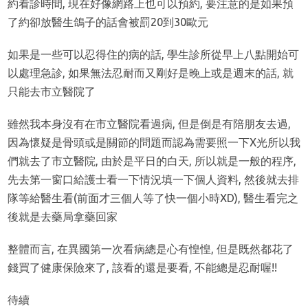
約看診時間, 現在好像網路上也可以預約, 要注意的是如果預
了約卻放醫生鴿子的話會被罰20到30歐元
如果是一些可以忍得住的病的話, 學生診所從早上八點開始可
以處理急診, 如果無法忍耐而又剛好是晚上或是週末的話, 就
只能去市立醫院了
雖然我本身沒有在市立醫院看過病, 但是倒是有陪朋友去過,
因為懷疑是骨頭或是關節的問題而認為需要照一下X光所以我
們就去了市立醫院, 由於是平日的白天, 所以就是一般的程序,
先去第一窗口給護士看一下情況填一下個人資料, 然後就去排
隊等給醫生看(前面才三個人等了快一個小時XD), 醫生看完之
後就是去藥局拿藥回家
整體而言, 在異國第一次看病總是心有惶惶, 但是既然都花了
錢買了健康保險來了, 該看的還是要看, 不能總是忍耐喔!!
待續