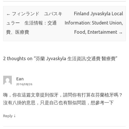
Post navigation
←
フィンランド ユバスキ
Finland Jyvaskyla Local
ュラー 生活情報：交通
Information: Student Union,
費、医療費
Food, Entertainment
→
2 thoughts on “
芬蘭 Jyvaskyla 生活資訊:交通費 醫療費
”
Ean
2016/08/26
嗨，你在這篇文章提到假牙，請問你有打算在芬蘭植牙嗎？
沒有八掛的意思，只是自己也有類似問題，想參考一下
↓
Reply