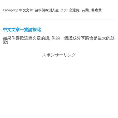
Category:
中文文章
留學與歐洲人生
タグ:
交通費
,
芬蘭
,
醫療費
中文文章一覽請按此
如果你喜歡這篇文章的話, 你的一個讚或分享將會是最大的鼓
勵!
スポンサーリンク