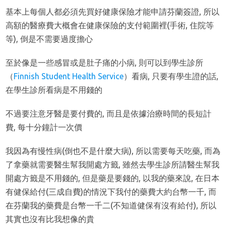
基本上每個人都必須先買好健康保險才能申請芬蘭簽證, 所以
高額的醫療費大概會在健康保險的支付範圍裡(手術, 住院等
等), 倒是不需要過度擔心
至於像是一些感冒或是肚子痛的小病, 則可以到學生診所
（
Finnish Student Health Service
）看病, 只要有學生證的話,
在學生診所看病是不用錢的
不過要注意牙醫是要付費的, 而且是依據治療時間的長短計
費, 每十分鐘計一次價
我因為有慢性病(倒也不是什麼大病), 所以需要每天吃藥, 而為
了拿藥就需要醫生幫我開處方籤, 雖然去學生診所請醫生幫我
開處方籤是不用錢的, 但是藥是要錢的, 以我的藥來說, 在日本
有健保給付(三成自費)的情況下我付的藥費大約台幣一千, 而
在芬蘭我的藥費是台幣一千二(不知道健保有沒有給付), 所以
其實也沒有比我想像的貴