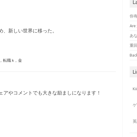
L
你
Are 
め、新しい世界に移った。
あ
重
Bac
本
,
転職ｋ
,
金
Li
K
ェアやコメントでも大きな励ましになります！
ゲ
英