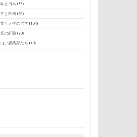
留学と日本
(35)
留学と欧州
(62)
起業と人生の哲学
(104)
起業の経験
(70)
面白い起業家たち
(18)