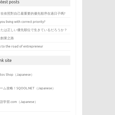
atest posts
有在依照對自己最重要的優先順序在過日子嗎?
you living with correct priority?
なたは正しい優先順位で生きているだろうか？
回創業之路
k to the road of entrepreneur
nk site
iitos Shop（Japanese）
ーム攻略！SQOOL.NET（Japanese）
語学習.com（Japanese）