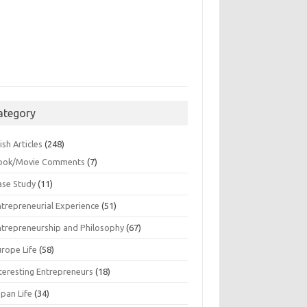
ategory
ish Articles
(248)
ook/Movie Comments
(7)
ase Study
(11)
ntrepreneurial Experience
(51)
ntrepreneurship and Philosophy
(67)
urope Life
(58)
nteresting Entrepreneurs
(18)
apan Life
(34)