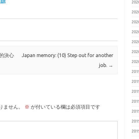
た話
20
20
20
20
20
20
的決心
Japan memory: (10) Step out for another
20
job.
→
20
20
20
20
りません。
※
が付いている欄は必須項目です
20
20
20