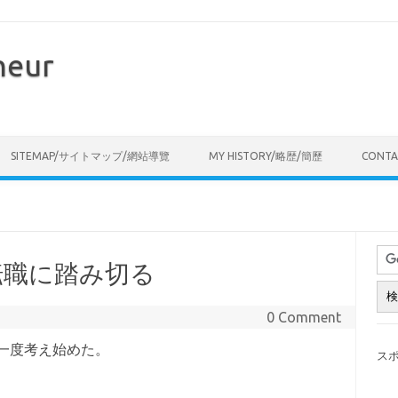
neur
Skip to content
SITEMAP/サイトマップ/網站導覽
MY HISTORY/略歴/簡歷
CONT
転職に踏み切る
0 Comment
一度考え始めた。
ス