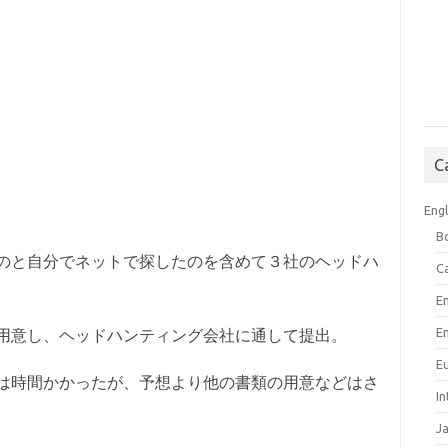
C
Engl
B
のと自分でネットで探したのを含めて３社のヘッドハ
C
E
E
用意し、ヘッドハンティング会社に通して提出。
E
は時間かかったが、予想より他の書類の用意などはさ
I
J