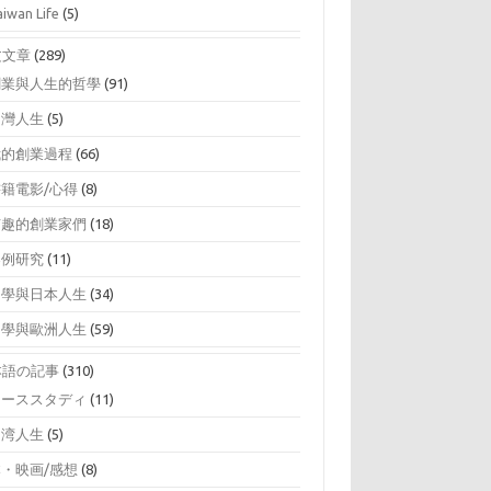
aiwan Life
(5)
文文章
(289)
創業與人生的哲學
(91)
台灣人生
(5)
我的創業過程
(66)
書籍電影/心得
(8)
有趣的創業家們
(18)
案例研究
(11)
留學與日本人生
(34)
留學與歐洲人生
(59)
本語の記事
(310)
ケーススタディ
(11)
台湾人生
(5)
本・映画/感想
(8)