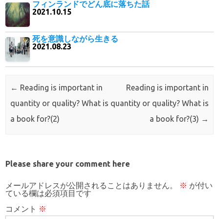
フィンランドでどん底に落ちた話
2021.10.15
死を意識しながら生きる
2021.08.23
Post navigation
←
Reading is important in
Reading is important in
quantity or quality? What is
quantity or quality? What is
a book for?(2)
a book for?(3)
→
Please share your comment here
メールアドレスが公開されることはありません。
※
が付い
ている欄は必須項目です
コメント
※