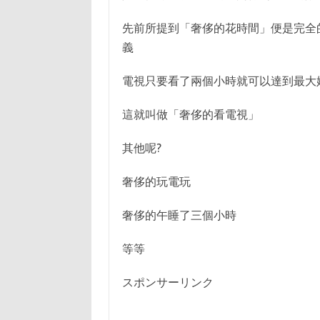
先前所提到「奢侈的花時間」便是完全
義
電視只要看了兩個小時就可以達到最大娛
這就叫做「奢侈的看電視」
其他呢?
奢侈的玩電玩
奢侈的午睡了三個小時
等等
スポンサーリンク