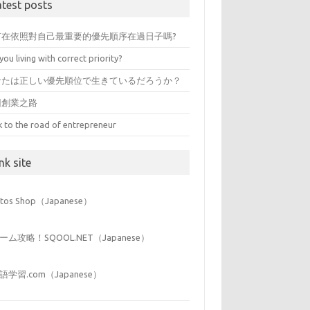
atest posts
有在依照對自己最重要的優先順序在過日子嗎?
you living with correct priority?
なたは正しい優先順位で生きているだろうか？
回創業之路
k to the road of entrepreneur
nk site
iitos Shop（Japanese）
ーム攻略！SQOOL.NET（Japanese）
語学習.com（Japanese）