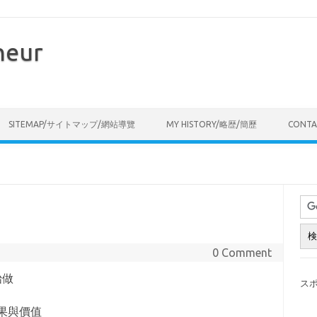
neur
Skip to content
SITEMAP/サイトマップ/網站導覽
MY HISTORY/略歴/簡歷
CONT
0 Comment
始做
ス
果與價值