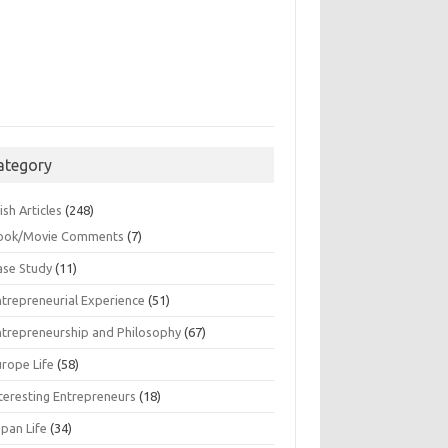
ategory
ish Articles
(248)
ook/Movie Comments
(7)
ase Study
(11)
ntrepreneurial Experience
(51)
ntrepreneurship and Philosophy
(67)
urope Life
(58)
nteresting Entrepreneurs
(18)
apan Life
(34)