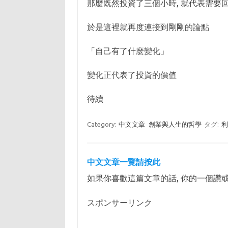
那麼既然投資了三個小時, 就代表需要
於是這裡就再度連接到剛剛的論點
「自己有了什麼變化」
變化正代表了投資的價值
待續
Category:
中文文章
創業與人生的哲學
タグ:
中文文章一覽請按此
如果你喜歡這篇文章的話, 你的一個讚
スポンサーリンク