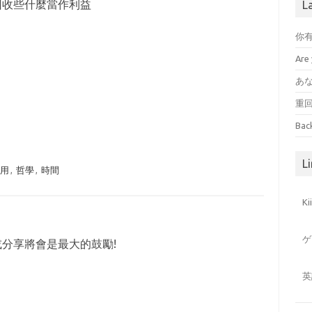
回收些什麼當作利益
L
你
Are 
あ
重
Bac
Li
利用
,
哲學
,
時間
K
ゲ
或分享將會是最大的鼓勵!
英