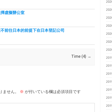
20
20
選擇虛擬辦公室
20
20
在不前往日本的前提下在日本登記公司
20
20
20
Time (4)
→
20
20
20
20
20
りません。
※
が付いている欄は必須項目です
20
20