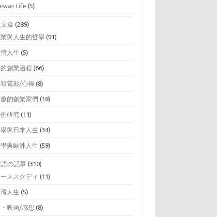
aiwan Life
(5)
文文章
(289)
創業與人生的哲學
(91)
台灣人生
(5)
我的創業過程
(66)
書籍電影/心得
(8)
有趣的創業家們
(18)
案例研究
(11)
留學與日本人生
(34)
留學與歐洲人生
(59)
本語の記事
(310)
ケーススタディ
(11)
台湾人生
(5)
本・映画/感想
(8)