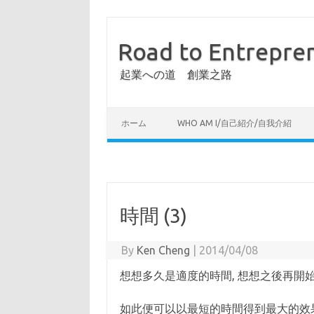
Road to Entrepre
起業への道 創業之路
ホーム
WHO AM I/自己紹介/自我介紹
時間 (3)
By
Ken Cheng
|
2014/04/08
想想多久是適度的時間, 想想之後再開
如此便可以以最短的時間得到最大的效