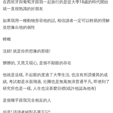
在西班牙與葡萄牙跟我一起旅行的是從大學18歲的時代開始
就一直很熟識的好朋友
如果我用一種動物形容他的話, 相信讀者一定可以輕易的理解
並想像出他的個性
蟑螂
沒錯! 就是你所想像的那樣!
髒髒的, 又黑又噁心, 是個不顯眼的存在
他就是這樣, 不起眼的度過了大學生活, 也沒有所謂優異的成
績, 考試都是水面飛過, 社團也是無風無浪普通平凡, 即便到了
研究所也是一樣, 人生也沒甚麼目標(或許他認為他有)
是個幾乎跟我完全相反的人
但是! 請讀者絕對不要忘記!