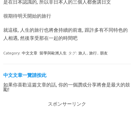
是在日本認識的, 所以非日本人的三個人都會講日文
很期待明天開始的旅行
就這樣, 人生的旅行也將會持續的前進, 跟許多有不同特色的
人相遇, 然後享受那在一起的時間吧
Category:
中文文章
留學與歐洲人生
タグ:
旅人
,
旅行
,
朋友
中文文章一覽請按此
如果你喜歡這篇文章的話, 你的一個讚或分享將會是最大的鼓
勵!
スポンサーリンク