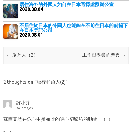
居住海外的外國人如何在日本選擇虛擬辦公室
2020.08.04
不居住於日本的外國人也能夠在不前往日本的前提下
在日本登記公司
2020.08.01
Post navigation
←
旅と人（2）
工作跟學業的差異
→
2 thoughts on “
旅行和旅人(2)
”
許小芬
2015/02/03
蘇懂竟然在你心中是如此的噁心卻堅強的動物！！！