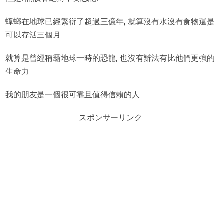
蟑螂在地球已經繁衍了超過三億年, 就算沒有水沒有食物還是
可以存活三個月
就算是曾經稱霸地球一時的恐龍, 也沒有辦法有比他們更強的
生命力
我的朋友是一個很可靠且值得信賴的人
スポンサーリンク