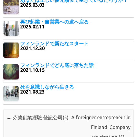
あなたは正しい優先順位で生きているだろうか？
2025.03.03
再び起業・自営業への道へ戻る
2025.02.11
フィンランドで新たなスタート
2021.12.30
フィンランドでどん底に落ちた話
2021.10.15
死を意識しながら生きる
2021.08.23
Post navigation
←
芬蘭創業經驗 登記公司(5)
A foreigner entrepreneur in
Finland: Company
registration (5)
→