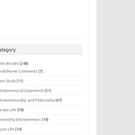
ategory
ish Articles
(248)
ook/Movie Comments
(7)
ase Study
(11)
ntrepreneurial Experience
(51)
ntrepreneurship and Philosophy
(67)
urope Life
(58)
nteresting Entrepreneurs
(18)
apan Life
(34)