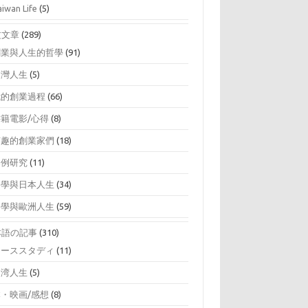
aiwan Life
(5)
文文章
(289)
創業與人生的哲學
(91)
台灣人生
(5)
我的創業過程
(66)
書籍電影/心得
(8)
有趣的創業家們
(18)
案例研究
(11)
留學與日本人生
(34)
留學與歐洲人生
(59)
本語の記事
(310)
ケーススタディ
(11)
台湾人生
(5)
本・映画/感想
(8)