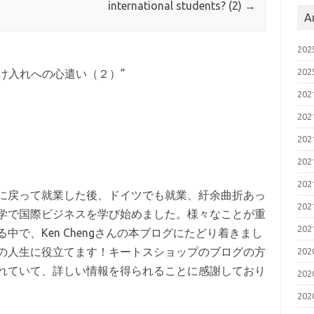
international students? (2)
→
A
20
20
け入れへの心遣い（２）
”
20
20
20
20
20
に戻って就業した後、ドイツでも就業、紆余曲折あっ
20
学で国際ビジネスを学び始めました。様々なことが重
20
で、Ken Chengさんの本ブログにたどり着きまし
の人生に役立てます！キートスショップのブログの方
20
れていて、詳しい情報を得られることに感謝しており
20
20