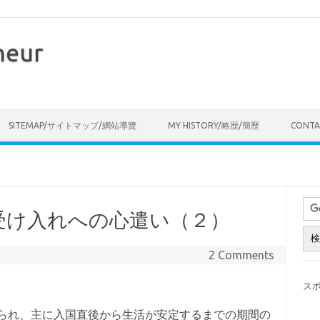
neur
Skip to content
SITEMAP/サイトマップ/網站導覽
MY HISTORY/略歴/簡歷
CONT
受け入れへの心遣い（２）
2 Comments
ス
られ、主に入国直後から生活が安定するまでの期間の