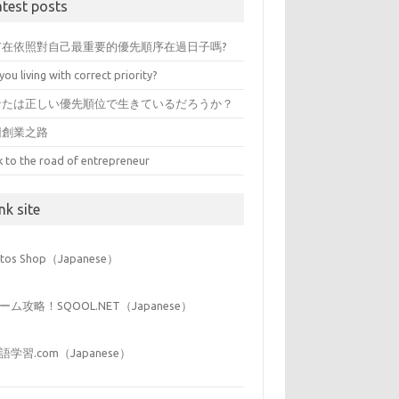
atest posts
有在依照對自己最重要的優先順序在過日子嗎?
you living with correct priority?
なたは正しい優先順位で生きているだろうか？
回創業之路
k to the road of entrepreneur
nk site
iitos Shop（Japanese）
ーム攻略！SQOOL.NET（Japanese）
語学習.com（Japanese）