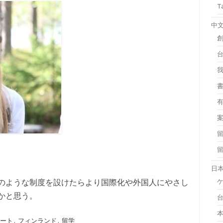
T
中
日
のような制度を設けたらより国際化や外国人にやさし
かと思う。
ポート
,
フィンランド
,
留学