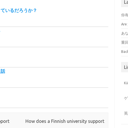
L
きているだろうか？
你
Are 
る
あ
重
ト
Bac
Li
た話
K
ゲ
英
pport
How does a Finnish university support