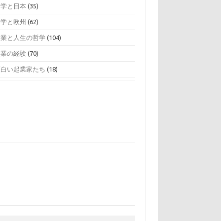
留学と日本
(35)
留学と欧州
(62)
起業と人生の哲学
(104)
起業の経験
(70)
面白い起業家たち
(18)