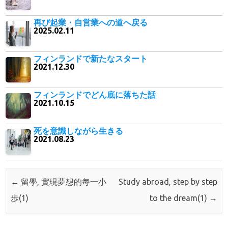
再び起業・自営業への道へ戻る
2025.02.11
フィンランドで新たなスタート
2021.12.30
フィンランドでどん底に落ちた話
2021.10.15
死を意識しながら生きる
2021.08.23
Post navigation
←
留學, 實現夢想的每一小
Study abroad, step by step
歩(1)
to the dream(1)
→