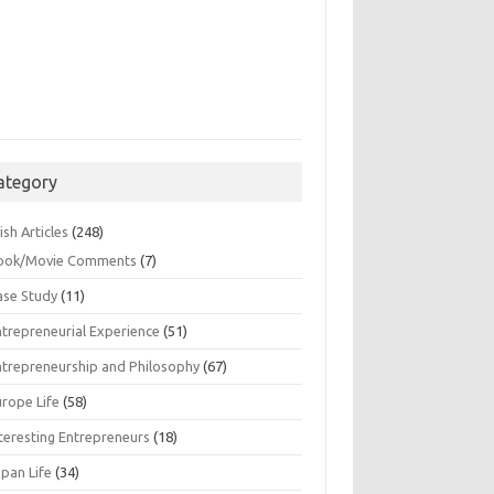
ategory
ish Articles
(248)
ook/Movie Comments
(7)
ase Study
(11)
ntrepreneurial Experience
(51)
ntrepreneurship and Philosophy
(67)
urope Life
(58)
nteresting Entrepreneurs
(18)
apan Life
(34)