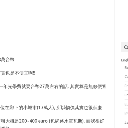
C
8萬台幣
Engl
B
實也是不便宜啊!!
C
年光學費就要台幣27萬左右的話, 其實算是無敵便宜
E
E
E
一個位在鄉下的小城市(13萬人), 所以物價其實也很低廉
I
概是200~400 euro (包網路水電瓦斯), 而我很好
J