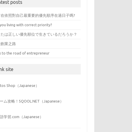
atest posts
有在依照對自己最重要的優先順序在過日子嗎?
you living with correct priority?
なたは正しい優先順位で生きているだろうか？
回創業之路
k to the road of entrepreneur
nk site
iitos Shop（Japanese）
ーム攻略！SQOOL.NET（Japanese）
語学習.com（Japanese）