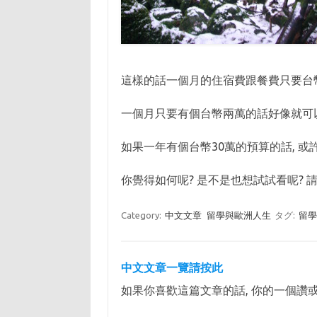
這樣的話一個月的住宿費跟餐費只要台幣一
一個月只要有個台幣兩萬的話好像就可
如果一年有個台幣30萬的預算的話, 
你覺得如何呢? 是不是也想試試看呢? 請
Category:
中文文章
留學與歐洲人生
タグ:
留
中文文章一覽請按此
如果你喜歡這篇文章的話, 你的一個讚