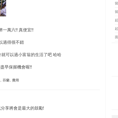
萬六!! 真便宜!!
以過得很不錯
或許就可以過小富翁的生活了吧 哈哈
盡早保握機會喔!!
學
,
芬蘭
,
費用
或分享將會是最大的鼓勵!