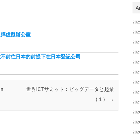
A
20
20
選擇虛擬辦公室
20
20
在不前往日本的前提下在日本登記公司
20
20
20
in
世界ICTサミット：ビッグデータと起業
20
（１）
→
20
20
20
20