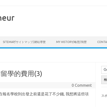
neur
Skip to content
SITEMAP/サイトマップ/網站導覽
MY HISTORY/略歴/簡歷
CONT
留學的費用(3)
0 Comment
是在報名學校到出發之前還是花了不少錢, 我想將這些項
ス