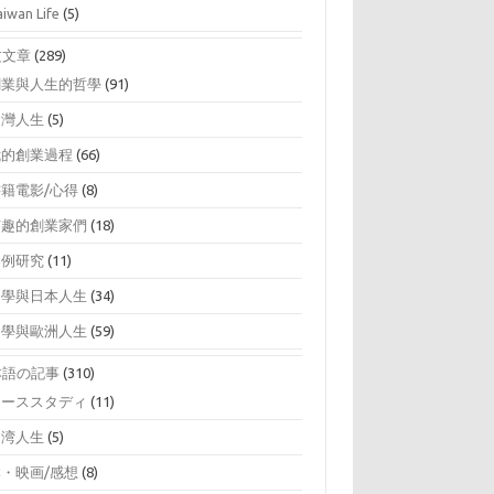
aiwan Life
(5)
文文章
(289)
創業與人生的哲學
(91)
台灣人生
(5)
我的創業過程
(66)
書籍電影/心得
(8)
有趣的創業家們
(18)
案例研究
(11)
留學與日本人生
(34)
留學與歐洲人生
(59)
本語の記事
(310)
ケーススタディ
(11)
台湾人生
(5)
本・映画/感想
(8)