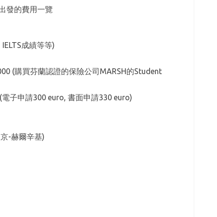
從報考到出發的費用一覽
IELTS成績等等)
13,000 (購買芬蘭認證的保險公司MARSH的Student
(電子申請300 euro, 書面申請330 euro)
 (東京-赫爾辛基)