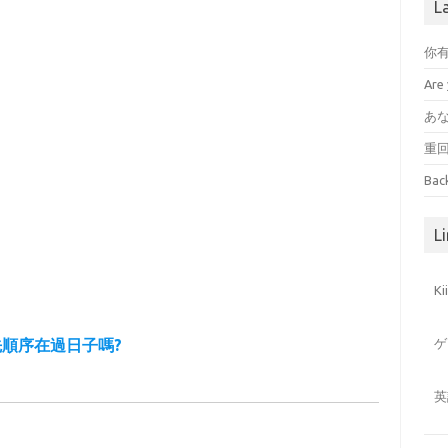
L
你
Are 
あ
重
Bac
Li
K
順序在過日子嗎?
ゲ
英