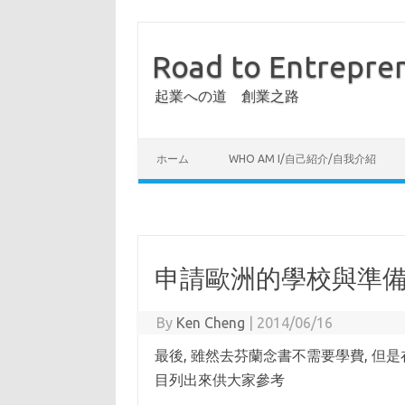
Road to Entrepre
起業への道 創業之路
ホーム
WHO AM I/自己紹介/自我介紹
申請歐洲的學校與準備
By
Ken Cheng
|
2014/06/16
最後, 雖然去芬蘭念書不需要學費, 但
目列出來供大家參考