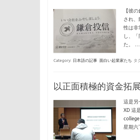
【彼の
され、
性は非
し、「
た。 
Category:
日本語の記事
面白い起業家たち
タ
以正面積極的資金拓展未
這是另
XD 
col
星期六