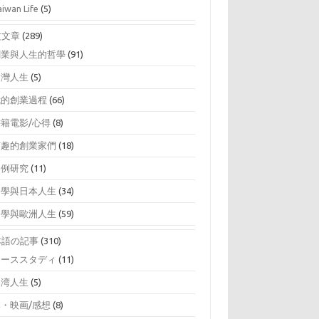
aiwan Life
(5)
文文章
(289)
創業與人生的哲學
(91)
台灣人生
(5)
我的創業過程
(66)
書籍電影/心得
(8)
有趣的創業家們
(18)
案例研究
(11)
留學與日本人生
(34)
留學與歐洲人生
(59)
本語の記事
(310)
ケーススタディ
(11)
台湾人生
(5)
本・映画/感想
(8)