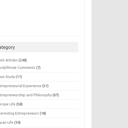
ategory
ish Articles
(248)
ook/Movie Comments
(7)
ase Study
(11)
ntrepreneurial Experience
(51)
ntrepreneurship and Philosophy
(67)
urope Life
(58)
nteresting Entrepreneurs
(18)
apan Life
(34)