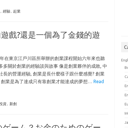
資
,
經驗
,
起業
遊戲?還是一個為了金錢的遊
C
09年在東京江戶川區所舉辦的創業課程開始六年來也聽
Engl
多多關於創業的經驗談與故事 像是創業夥伴的成敗, 中
B
社長的營運經驗, 創業是長什麼樣子跟什麼感覺? 創業
C
, 創業是為了達成只有靠創業才能達成的夢想…
Read
E
E
投資
,
新創
E
I
J
のゲーム？お金のためのゲー