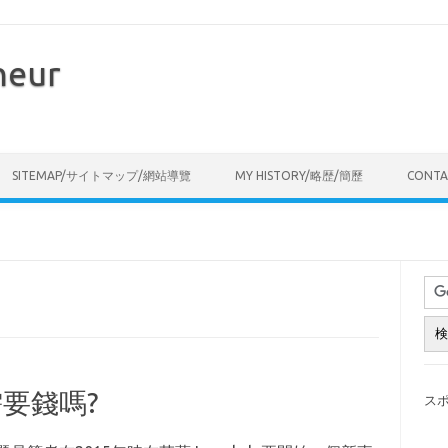
neur
Skip to content
SITEMAP/サイトマップ/網站導覽
MY HISTORY/略歴/簡歷
CONT
要錢嗎?
ス