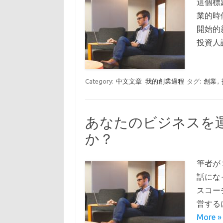
這個標題
業的時候
開始的
投資人
Category:
中文文章
我的創業過程
タグ:
創業
,
あなたのビジネスを
か？
筆者が
話にな
スコー
営する
More »