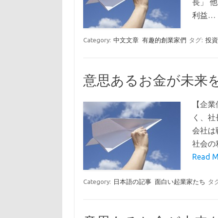
長」 
利益…
Category:
中文文章
有趣的創業家們
タグ:
投
意思あるお金が未来
【企業
く、社
会社は
社会の
Read M
Category:
日本語の記事
面白い起業家たち
タ