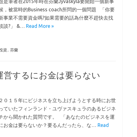
是筆者在2015年時在芬蘭Jyvaskyla要開始一個新事
，被當時的Business coach所問的一個問題 「你要
新事業不需要資金嗎?如果需要的話為什麼不趕快去找
談談?」 &…
Read More »
投資
,
芬蘭
運営するにお金は要らない
２０１５年にビジネスを立ち上げようとする時にお世
っていたフィンランド・ユヴァスキュラのあるビジネ
チから聞かれた質問です。 「あなたのビジネスを運
にお金は要らないか？要るんだったら、な…
Read