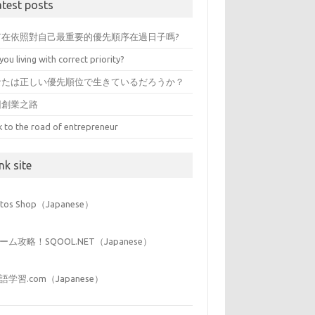
atest posts
有在依照對自己最重要的優先順序在過日子嗎?
you living with correct priority?
なたは正しい優先順位で生きているだろうか？
回創業之路
k to the road of entrepreneur
nk site
iitos Shop（Japanese）
ーム攻略！SQOOL.NET（Japanese）
語学習.com（Japanese）