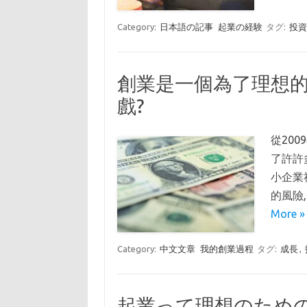
Category:
日本語の記事
起業の経験
タグ:
投
創業是一個為了理想的
戲?
從20
了許許
小企業
的風險
More »
Category:
中文文章
我的創業過程
タグ:
成長
,
起業って理想のため