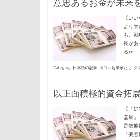
意思あるお金が未来
【いい
より大
も、戦
長があ
るか…
Category:
日本語の記事
面白い起業家たち
タ
以正面積極的資金拓展未
【「好
器量」
是依據
「要怎