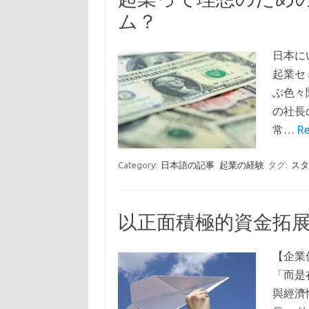
ム？
日本に
起業セ
ぶ色々
の社長
常…
Re
Category:
日本語の記事
起業の経験
タグ:
ス
以正面積極的資金拓展未
【企業
「而是
與經濟