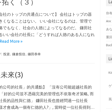
を拓く（３）
L
你
会社のトップの共通点について】 会社はトップの器
きくなることはない。 いい会社になるのは、管理で
Are 
略でもなく、社会の人徳によってなるのだ。 鎌田社
あ
るいい会社の社長に「どうすれば人徳のある人になれ
重
Read More »
Bac
グ:
投資
,
鎌倉投信
,
鎌田恭幸
Li
來(3)
K
ゲ
的公司的社長」的共通點】 「沒有公司能超越社長的
 「好的公司並不憑藉完美的管理也不依靠奇才策略, 而
英
社長的品性與仁德」 鐮田社長也曾經問過一位社長
樣才會成為一個有仁德的人?」, 當時從一位社長得到…