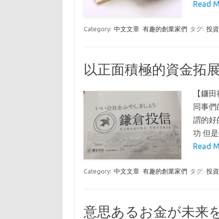
Read M
Category:
中文文章
有趣的創業家們
タグ:
投
以正面積極的資金拓展未
【鐮田
同事們
謂的好
功 但
Read M
Category:
中文文章
有趣的創業家們
タグ:
投
意思あるお金が未来