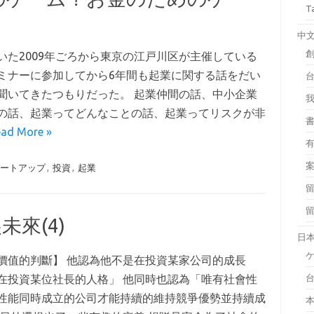
T
中
いた2009年ごろから東京の江戸川区が主催している
ミナーに参加してから6年間も起業に関する話をだい
聞いてきたつもりだった。 起業仲間の話、中小企業
の話、起業ってどんなことの話、起業ってリスクが非
ad More »
タートアップ
,
投資
,
起業
來(4)
日
價值的判斷】 他認為他不是在投資某家公司的成長
在投資某位社長的人格」 他同時也認為「唯有社會性
性能同時成立的公司才能持續的維持競爭優勢並持續成