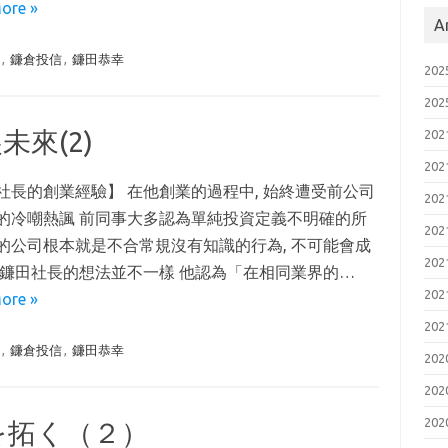
ore »
A
資
,
鐮倉投信
,
鐮田恭幸
20
20
來(2)
20
20
社長的創業經驗】 在他創業的過程中, 始終遭受前公司
20
的冷嘲熱諷 前同事大多認為單純投資定義不明確的所
20
的公司根本就是不合常規沒有知識的行為, 不可能會成
20
是鐮田社長的想法並不一樣 他認為「在相同業界的…
20
ore »
20
資
,
鐮倉投信
,
鐮田恭幸
20
20
20
を拓く（２）