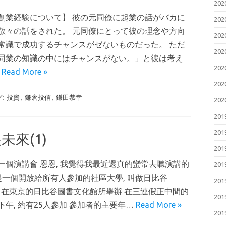
20
創業経験について】 彼の元同僚に起業の話がバカに
20
散々の話をされた。 元同僚にとって彼の理念や方向
20
常識で成功するチャンスがゼないものだった。 ただ
20
同業の知識の中にはチャンスがない。」と彼は考え
20
…
Read More »
20
グ:
投資
,
鎌倉投信
,
鎌田恭幸
20
20
20
來(1)
20
一個演講會 恩恩, 我覺得我最近還真的蠻常去聽演講的
20
這是一個開放給所有人參加的社區大學, 叫做日比谷
20
lege 在東京的日比谷圖書文化館所舉辦 在三連假正中間的
20
下午, 約有25人參加 參加者的主要年…
Read More »
20