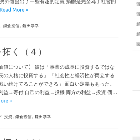
他另外還提出了一些有趣的定義 捐贈是完全為了社會的
Read More »
資
,
鐮倉投信
,
鐮田恭幸
を拓く（４）
価値について】 彼は「事業の成長に投資するではな
長の人格に投資する」 「社会性と経済性が両立する
戦い続けてることができる」 面白い定義もあった。
利益→寄付 自己の利益→投機 両方の利益→投資 価…
ore »
グ:
投資
,
鎌倉投信
,
鎌田恭幸