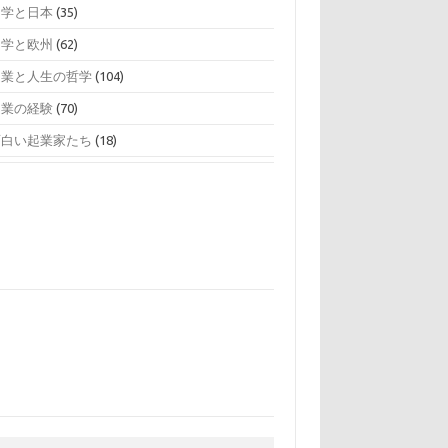
留学と日本
(35)
留学と欧州
(62)
起業と人生の哲学
(104)
起業の経験
(70)
面白い起業家たち
(18)